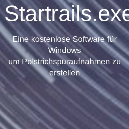
S
tartrails.
ex
Eine kostenlose Software für
Windows
um Polstrichspuraufnahmen zu
erstellen